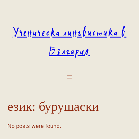
Към
съдържанието
Ученическа лингвистика в
България
език:
бурушаски
No posts were found.