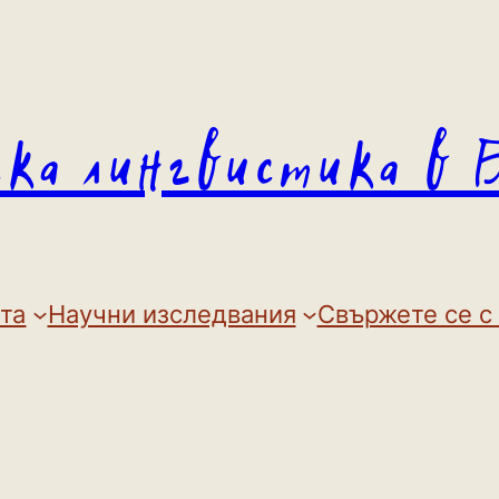
ска лингвистика в 
та
Научни изследвания
Свържете се с