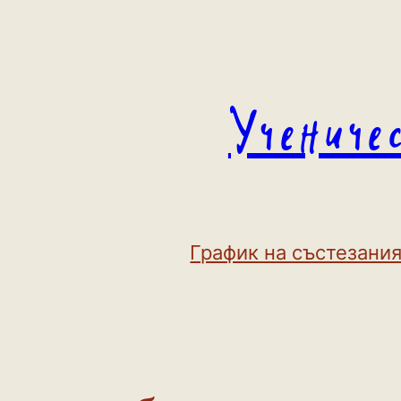
Към
съдържанието
Учениче
График на състезания