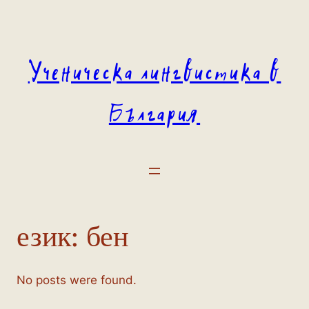
Към
съдържанието
Ученическа лингвистика в
България
език:
бен
No posts were found.