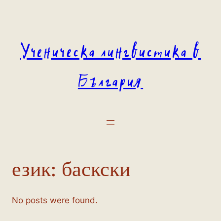
Към
съдържанието
Ученическа лингвистика в
България
език:
баскски
No posts were found.