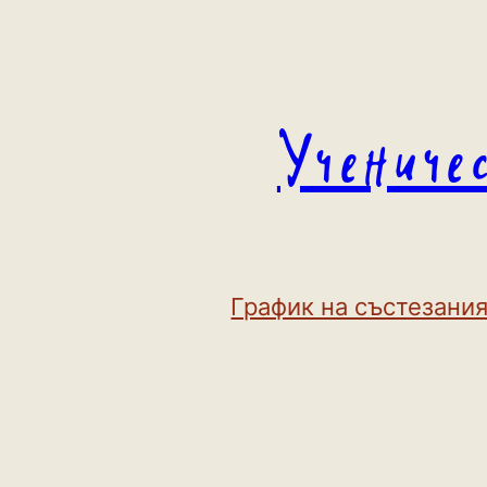
Към
съдържанието
Учениче
График на състезания