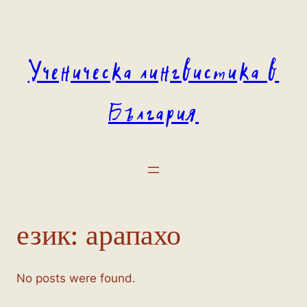
Към
съдържанието
Ученическа лингвистика в
България
език:
арапахо
No posts were found.