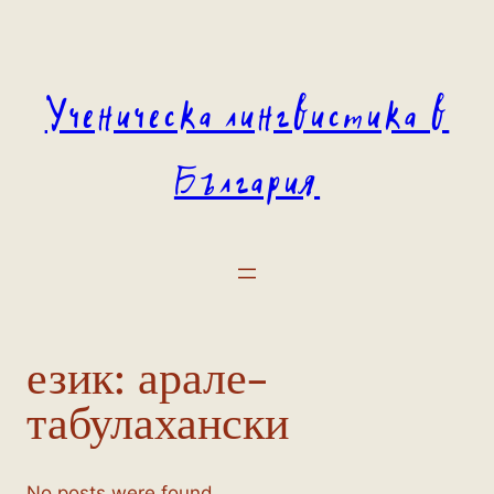
Към
съдържанието
Ученическа лингвистика в
България
език:
арале-
табулахански
No posts were found.