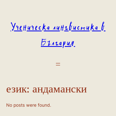
Към
съдържанието
Ученическа лингвистика в
България
език:
андамански
No posts were found.