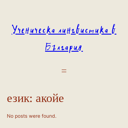
Към
съдържанието
Ученическа лингвистика в
България
език:
акойе
No posts were found.