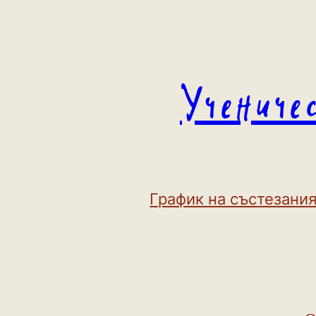
Към
съдържанието
Учениче
График на състезания