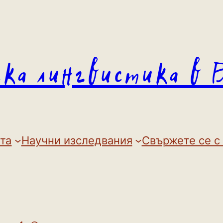
ска лингвистика в 
та
Научни изследвания
Свържете се с