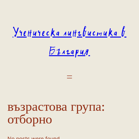
Към
съдържанието
Ученическа лингвистика в
България
възрастова група:
отборно
No posts were found.