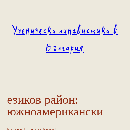
Към
съдържанието
Ученическа лингвистика в
България
езиков район:
южноамерикански
No posts were found.