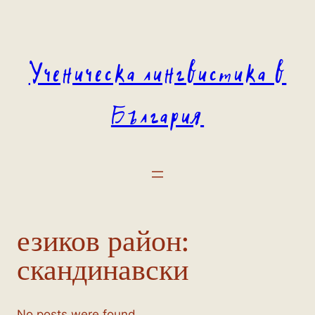
Към
съдържанието
Ученическа лингвистика в
България
езиков район:
скандинавски
No posts were found.