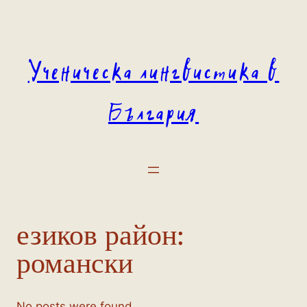
Към
съдържанието
Ученическа лингвистика в
България
езиков район:
романски
No posts were found.