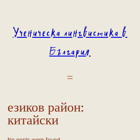
Към
съдържанието
Ученическа лингвистика в
България
езиков район:
китайски
No posts were found.