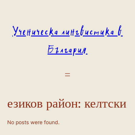
Към
съдържанието
Ученическа лингвистика в
България
езиков район:
келтски
No posts were found.