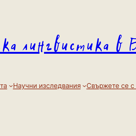
ска лингвистика в 
та
Научни изследвания
Свържете се с