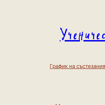
Към
съдържанието
Учениче
График на състезания