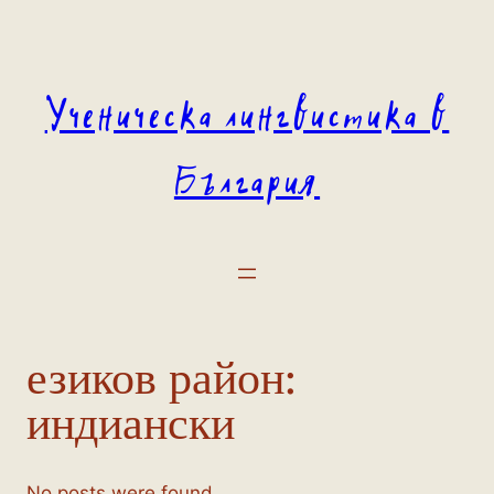
Към
съдържанието
Ученическа лингвистика в
България
езиков район:
индиански
No posts were found.