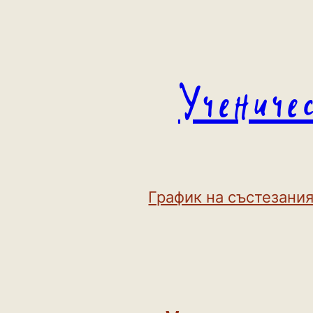
Към
съдържанието
Учениче
График на състезания