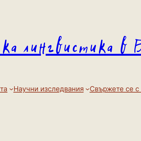
ска лингвистика в 
та
Научни изследвания
Свържете се с