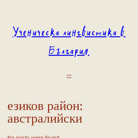
Към
съдържанието
Ученическа лингвистика в
България
езиков район:
австралийски
No posts were found.