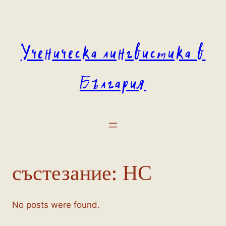
Към
съдържанието
Ученическа лингвистика в
България
състезание:
НС
No posts were found.