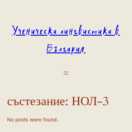
Към
съдържанието
Ученическа лингвистика в
България
състезание:
НОЛ-3
No posts were found.