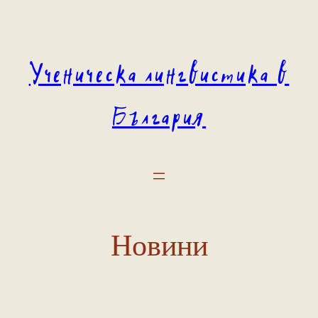
Към
съдържанието
Ученическа лингвистика в
България
Новини