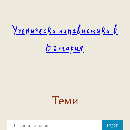
Към
съдържанието
Ученическа лингвистика в
България
Теми
Търси